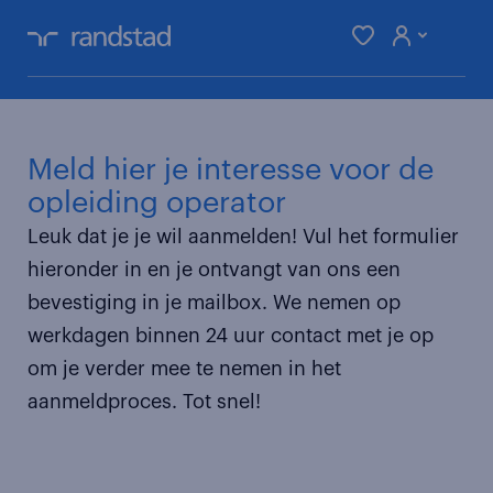
je zoektocht
Meld hier je interesse voor de
maak een account aan door je in te
opleiding operator
schrijven
Leuk dat je je wil aanmelden! Vul het formulier
hieronder in en je ontvangt van ons een
sneller solliciteren
bevestiging in je mailbox. We nemen op
vacatures die beter matchen
werkdagen binnen 24 uur contact met je op
om je verder mee te nemen in het
inschrijven
aanmeldproces. Tot snel!
inloggen mijn randstad