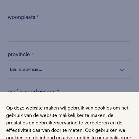
woonplaats *
provincie *
geef je voorkeur aan *
Op deze website maken wij gebruik van cookies om het
gebruik van de website makkelijker te maken, de
prestaties en gebruikerservaring te verbeteren en de
Ik geef Randstad toestemming om mij via e-mail
effectiviteit daarvan door te meten. Ook gebruiken we
op de hoogte te houden van Randstad-nieuws,
cookies om de inhoud en advertenties te personaliseren: