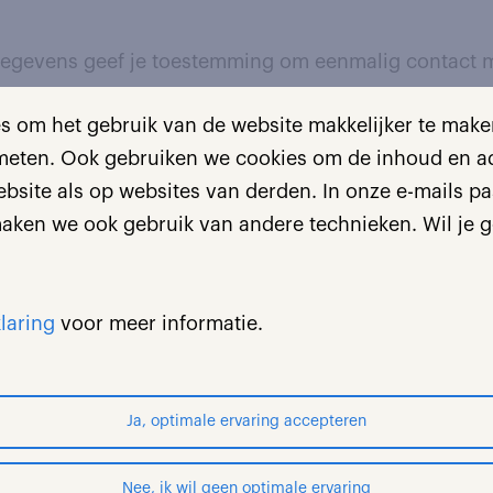
e gegevens geef je toestemming om eenmalig contact
 om het gebruik van de website makkelijker te maken
elen en aan jouw verzoek(en) te voldoen, verwerkt 
 meten. Ook gebruiken we cookies om de inhoud en adv
ormatie over de verwerking van jouw persoonsgege
site als op websites van derden. In onze e-mails pas
ns privacy statement.
aken we ook gebruik van andere technieken. Wil je g
laring
voor meer informatie.
Ja, optimale ervaring accepteren
Nee, ik wil geen optimale ervaring