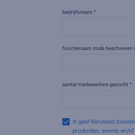
bedrijfsnaam *
functienaam zoals beschreven i
aantal medewerkers gezocht *
Ik geef Randstad toestemming om mij via e-mail op de hoo