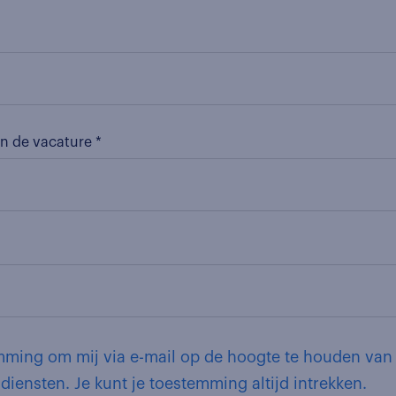
n de vacature *
gte te houden van Randstad-nieuws, acties
producten, events en/of diensten. Je kunt je toestemming altijd intrekken.