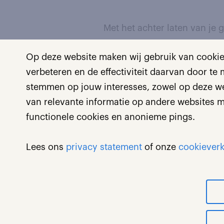
Met het achter laten van j
Op deze website maken wij gebruik van cookies
Om jouw aanvraag te behand
verbeteren en de effectiviteit daarvan door te
persoonsgegevens. Meer inf
stemmen op jouw interesses, zowel op deze web
rechten daarbij, lees je in o
van relevante informatie op andere websites m
functionele cookies en anonieme pings.
Lees ons
privacy statement
of onze
cookieverk
verzenden