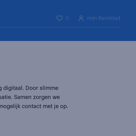
0
mijn Randstad
je zoektocht
maak een account aan door je in
te schrijven
sneller solliciteren
g digitaal. Door slimme
isatie. Samen zorgen we
vacatures die beter matchen
mogelijk contact met je op.
inschrijven