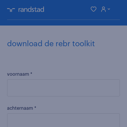
je zoektocht
download de rebr toolkit
maak een account aan door je in te
schrijven
sneller solliciteren
voornaam *
vacatures die beter matchen
inschrijven
achternaam *
inloggen mijn randstad