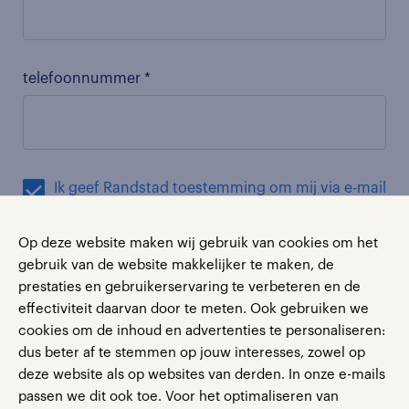
telefoonnummer *
Ik geef Randstad toestemming om mij via e-mail
op de hoogte te houden van Randstad-nieuws,
acties producten, events en/of diensten. Je
Op deze website maken wij gebruik van cookies om het
kunt je toestemming altijd intrekken.
gebruik van de website makkelijker te maken, de
Met het aanvragen van de paper geef je toestemming om
prestaties en gebruikerservaring te verbeteren en de
eenmalig contact met je te mogen opnemen.
effectiviteit daarvan door te meten. Ook gebruiken we
Om jouw aanvraag te behandelen en aan jouw verzoek(en)
cookies om de inhoud en advertenties te personaliseren:
te voldoen, verwerkt Randstad de ingevulde
dus beter af te stemmen op jouw interesses, zowel op
persoonsgegevens. Meer informatie over de verwerking van
jouw persoonsgegevens door Randstad en jouw rechten
deze website als op websites van derden. In onze e-mails
daarbij, lees je in ons privacy statement.
passen we dit ook toe. Voor het optimaliseren van